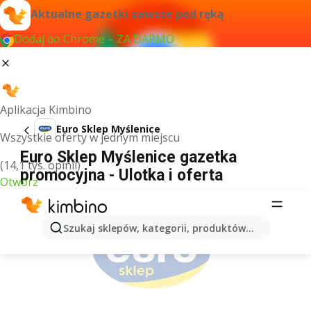
Aktualne gazetki zawsze pod ręką
Dodaj do Chrome – ZA DARMO
Aplikacja Kimbino
Euro Sklep Myślenice
Wszystkie oferty w jednym miejscu
Euro Sklep Myślenice gazetka
(14,1 tys. opinii)
promocyjna - Ulotka i oferta
Otwórz
REKLAMA
Szukaj sklepów, kategorii, produktów...