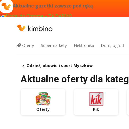
Aktualne gazetki zawsze pod ręką
Dodaj do Chrome – ZA DARMO
Oferty
Supermarkety
Elektronika
Dom, ogród
Odzież, obuwie i sport Myszków
Aktualne oferty dla kate
Oferty
Kik