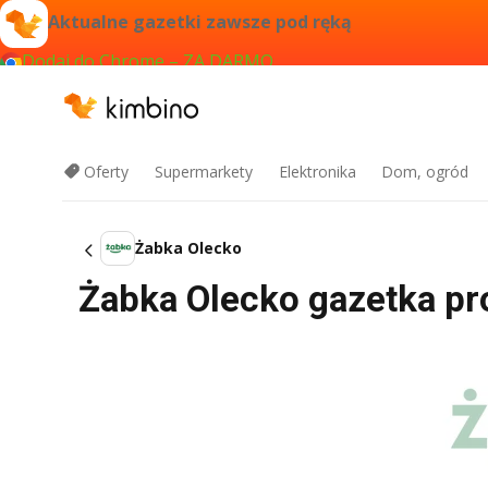
Aktualne gazetki zawsze pod ręką
Dodaj do Chrome – ZA DARMO
Oferty
Supermarkety
Elektronika
Dom, ogród
Żabka Olecko
Żabka Olecko gazetka pro