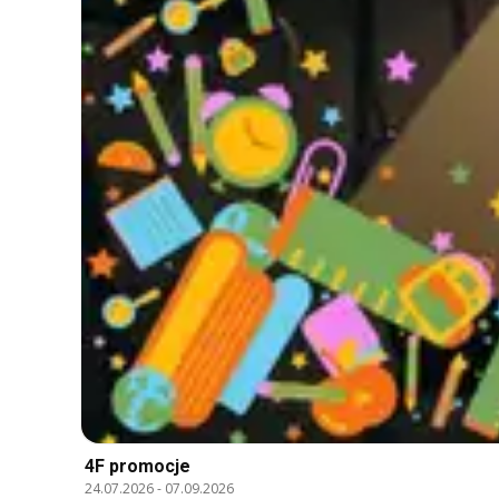
4F promocje
24.07.2026
-
07.09.2026