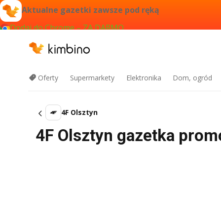
Aktualne gazetki zawsze pod ręką
Dodaj do Chrome – ZA DARMO
Oferty
Supermarkety
Elektronika
Dom, ogród
4F Olsztyn
4F Olsztyn gazetka promo