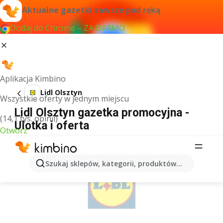
Aktualne gazetki zawsze pod ręką
Dodaj do Chrome – ZA DARMO
Aplikacja Kimbino
Lidl Olsztyn
Wszystkie oferty w jednym miejscu
Lidl Olsztyn gazetka promocyjna -
(14,1 tys. opinii)
Ulotka i oferta
Otwórz
REKLAMA
Szukaj sklepów, kategorii, produktów...