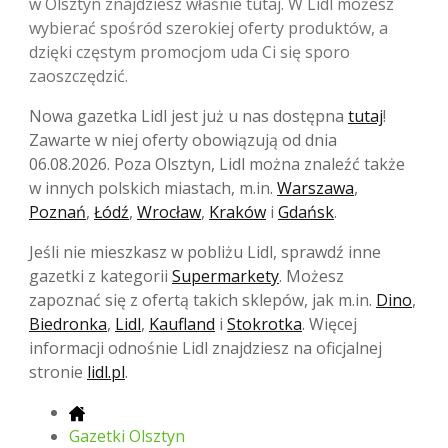
w Olsztyn znajdziesz właśnie tutaj. W Lidl możesz
wybierać spośród szerokiej oferty produktów, a
dzięki częstym promocjom uda Ci się sporo
zaoszczędzić.
Nowa gazetka Lidl jest już u nas dostępna
tutaj
!
Zawarte w niej oferty obowiązują od dnia
06.08.2026. Poza Olsztyn, Lidl można znaleźć także
w innych polskich miastach, m.in.
Warszawa
,
Poznań
,
Łódź
,
Wrocław
,
Kraków
i
Gdańsk
.
Jeśli nie mieszkasz w pobliżu Lidl, sprawdź inne
gazetki z kategorii
Supermarkety
. Możesz
zapoznać się z ofertą takich sklepów, jak m.in.
Dino
,
Biedronka
,
Lidl
,
Kaufland
i
Stokrotka
. Więcej
informacji odnośnie Lidl znajdziesz na oficjalnej
stronie
lidl.pl
.
Gazetki Olsztyn