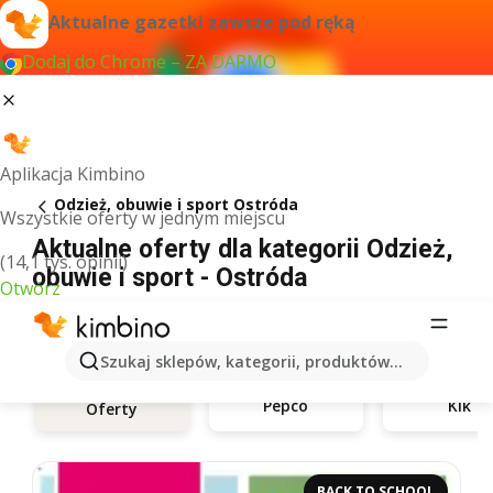
Aktualne gazetki zawsze pod ręką
Dodaj do Chrome – ZA DARMO
Aplikacja Kimbino
Odzież, obuwie i sport Ostróda
Wszystkie oferty w jednym miejscu
Aktualne oferty dla kategorii Odzież,
(14,1 tys. opinii)
obuwie i sport - Ostróda
Otwórz
Szukaj sklepów, kategorii, produktów...
Pepco
Kik
Oferty
BACK TO SCHOOL