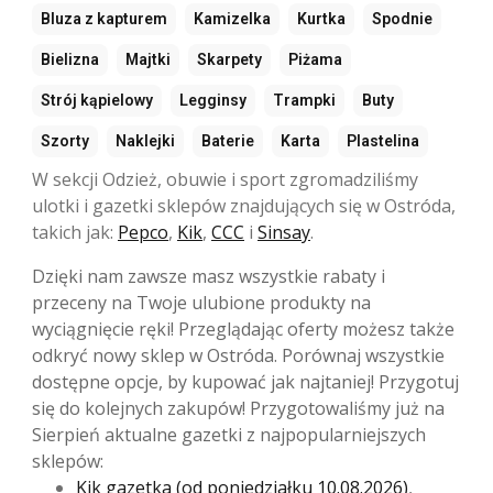
Bluza z kapturem
Kamizelka
Kurtka
Spodnie
Bielizna
Majtki
Skarpety
Piżama
Strój kąpielowy
Legginsy
Trampki
Buty
Szorty
Naklejki
Baterie
Karta
Plastelina
W sekcji Odzież, obuwie i sport zgromadziliśmy
ulotki i gazetki sklepów znajdujących się w Ostróda,
takich jak:
Pepco
,
Kik
,
CCC
i
Sinsay
.
Dzięki nam zawsze masz wszystkie rabaty i
przeceny na Twoje ulubione produkty na
wyciągnięcie ręki! Przeglądając oferty możesz także
odkryć nowy sklep w Ostróda. Porównaj wszystkie
dostępne opcje, by kupować jak najtaniej! Przygotuj
się do kolejnych zakupów! Przygotowaliśmy już na
Sierpień aktualne gazetki z najpopularniejszych
sklepów:
Kik gazetka (od poniedziałku 10.08.2026)
,