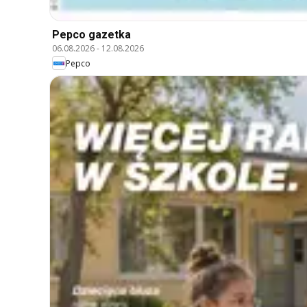
Pepco gazetka
06.08.2026
-
12.08.2026
Pepco