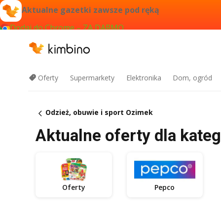
Aktualne gazetki zawsze pod ręką
Dodaj do Chrome – ZA DARMO
Oferty
Supermarkety
Elektronika
Dom, ogród
Odzież, obuwie i sport Ozimek
Aktualne oferty dla kateg
Oferty
Pepco