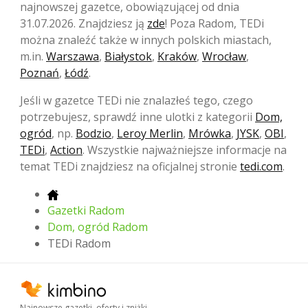
najnowszej gazetce, obowiązującej od dnia
31.07.2026. Znajdziesz ją
zde
! Poza Radom, TEDi
można znaleźć także w innych polskich miastach,
m.in.
Warszawa
,
Białystok
,
Kraków
,
Wrocław
,
Poznań
,
Łódź
.
Jeśli w gazetce TEDi nie znalazłeś tego, czego
potrzebujesz, sprawdź inne ulotki z kategorii
Dom,
ogród
, np.
Bodzio
,
Leroy Merlin
,
Mrówka
,
JYSK
,
OBI
,
TEDi
,
Action
. Wszystkie najważniejsze informacje na
temat TEDi znajdziesz na oficjalnej stronie
tedi.com
.
Gazetki Radom
Dom, ogród Radom
TEDi Radom
Najnowsze gazetki, oferty i zniżki