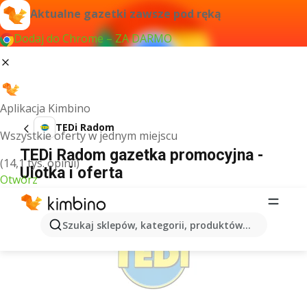
Aktualne gazetki zawsze pod ręką
Dodaj do Chrome – ZA DARMO
Aplikacja Kimbino
TEDi Radom
Wszystkie oferty w jednym miejscu
TEDi Radom gazetka promocyjna -
(14,1 tys. opinii)
Ulotka i oferta
Otwórz
REKLAMA
Szukaj sklepów, kategorii, produktów...