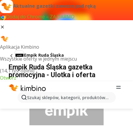
Aktualne gazetki zawsze pod ręką
Dodaj do Chrome – ZA DARMO
Aplikacja Kimbino
Empik Ruda Śląska
Wszystkie oferty w jednym miejscu
Empik Ruda Śląska gazetka
(14,1 tys. opinii)
promocyjna - Ulotka i oferta
Otwórz
REKLAMA
Szukaj sklepów, kategorii, produktów...