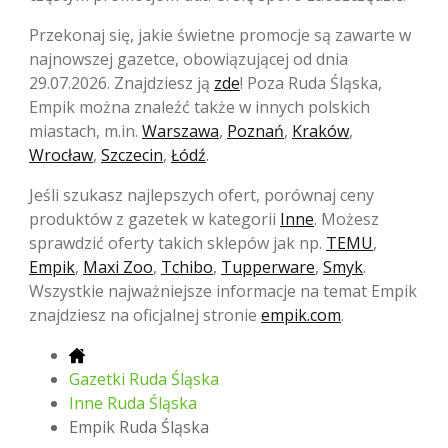
Przekonaj się, jakie świetne promocje są zawarte w
najnowszej gazetce, obowiązującej od dnia
29.07.2026. Znajdziesz ją
zde
! Poza Ruda Śląska,
Empik można znaleźć także w innych polskich
miastach, m.in.
Warszawa
,
Poznań
,
Kraków
,
Wrocław
,
Szczecin
,
Łódź
.
Jeśli szukasz najlepszych ofert, porównaj ceny
produktów z gazetek w kategorii
Inne
. Możesz
sprawdzić oferty takich sklepów jak np.
TEMU
,
Empik
,
Maxi Zoo
,
Tchibo
,
Tupperware
,
Smyk
.
Wszystkie najważniejsze informacje na temat Empik
znajdziesz na oficjalnej stronie
empik.com
.
Gazetki Ruda Śląska
Inne Ruda Śląska
Empik Ruda Śląska