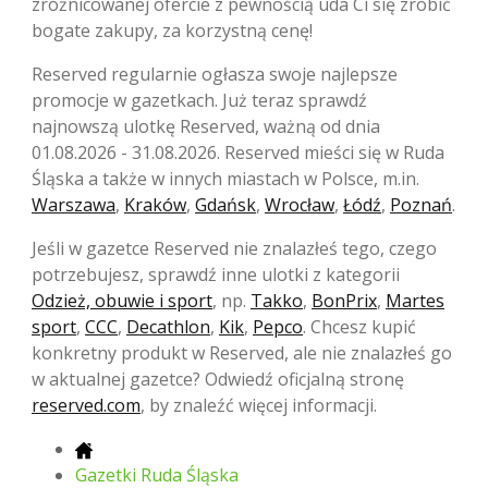
zróżnicowanej ofercie z pewnością uda Ci się zrobić
bogate zakupy, za korzystną cenę!
Reserved regularnie ogłasza swoje najlepsze
promocje w gazetkach. Już teraz sprawdź
najnowszą ulotkę Reserved, ważną od dnia
01.08.2026 - 31.08.2026. Reserved mieści się w Ruda
Śląska a także w innych miastach w Polsce, m.in.
Warszawa
,
Kraków
,
Gdańsk
,
Wrocław
,
Łódź
,
Poznań
.
Jeśli w gazetce Reserved nie znalazłeś tego, czego
potrzebujesz, sprawdź inne ulotki z kategorii
Odzież, obuwie i sport
, np.
Takko
,
BonPrix
,
Martes
sport
,
CCC
,
Decathlon
,
Kik
,
Pepco
. Chcesz kupić
konkretny produkt w Reserved, ale nie znalazłeś go
w aktualnej gazetce? Odwiedź oficjalną stronę
reserved.com
, by znaleźć więcej informacji.
Gazetki Ruda Śląska