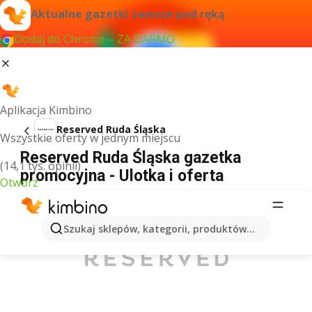
Aktualne gazetki zawsze pod ręką
Dodaj do Chrome – ZA DARMO
Aplikacja Kimbino
Reserved Ruda Śląska
Wszystkie oferty w jednym miejscu
Reserved Ruda Śląska gazetka
(14,1 tys. opinii)
promocyjna - Ulotka i oferta
Otwórz
REKLAMA
Szukaj sklepów, kategorii, produktów...