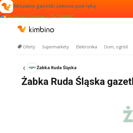
Aktualne gazetki zawsze pod ręką
Dodaj do Chrome – ZA DARMO
Oferty
Supermarkety
Elektronika
Dom, ogród
Żabka Ruda Śląska
Żabka Ruda Śląska gazetk