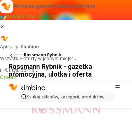
Aktualne gazetki zawsze pod ręką
Dodaj do Chrome – ZA DARMO
Aplikacja Kimbino
Rossmann Rybnik
Wszystkie oferty w jednym miejscu
Rossmann Rybnik - gazetka
(14,1 tys. opinii)
promocyjna, ulotka i oferta
Otwórz
REKLAMA
Szukaj sklepów, kategorii, produktów...