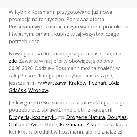
W Rybnik Rossmann przygotowano już nowe
promocje na ten tydzień. Ponieważ oferta
Rossmann wyróżnia się dużym wyborem produktów
i świetnymi cenami, kupisz tutaj wszystko, czego
potrzebujesz.
Nowa gazetka Rossmann jest już u nas dostępna
zde
! Zawarte w niej oferty obowiązują od dnia
06.08.2026. Oddziały Rossmann można znaleźć w
całej Polsce, dlatego poza Rybnik mieszczą się
jeszcze m.in. w
Warszawa
,
Kraków
,
Poznań
,
Łódź
,
Gdańsk
,
Wrocław
.
Jeśli w gazetce Rossmann nie znalazłeś tego, czego
potrzebujesz, sprawdź inne ulotki z kategorii
Drogeria, kosmetyki
, np.
Drogerie Natura
,
Douglas
,
Oriflame
,
Avon
,
Hebe
,
Rossmann
,
Ziko
. Chcesz kupić
konkretny produkt w Rossmann, ale nie znalazłeś