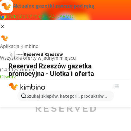
Aktualne gazetki zawsze pod ręką
Dodaj do Chrome – ZA DARMO
Aplikacja Kimbino
Reserved Rzeszów
Wszystkie oferty w jednym miejscu
Reserved Rzeszów gazetka
(14,1 tys. opinii)
promocyjna - Ulotka i oferta
Otwórz
REKLAMA
Szukaj sklepów, kategorii, produktów...