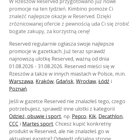
W Rzeszów Reserved przygotowano już nowe
promocje na ten tydzień. Kimbino pomoże Ci
znaleźć najlepsze okazje w Reserved. Dzięki
zróżnicowanej ofercie z pewnością uda Ci się zrobić
bogate zakupy, za korzystną cenę!
Reserved regularnie ogłasza swoje najlepsze
promocje w gazetkach. Już teraz sprawdź
najnowszą ulotkę Reserved, ważną od dnia
01.08.2026 - 31.08.2026. Reserved mieści się w
Rzeszów a także w innych miastach w Polsce, m.in.
Warszawa
,
Kraków
,
Gdańsk
,
Wrocław
,
Łódź
i
Poznań
.
Jeśli w gazetce Reserved nie znalazłeś tego, czego
potrzebujesz, sprawdź inne ulotki z kategorii
Odzież, obuwie i sport
, np.
Pepco
,
Kik
,
Decathlon
,
CCC
i
Martes sport
. Chcesz kupić konkretny
produkt w Reserved, ale nie znalazłeś go w
aktualnej gazetce? Odwiedź oficjalną stronę