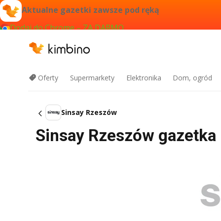
Aktualne gazetki zawsze pod ręką
Dodaj do Chrome – ZA DARMO
Oferty
Supermarkety
Elektronika
Dom, ogród
Sinsay Rzeszów
Sinsay Rzeszów gazetka p