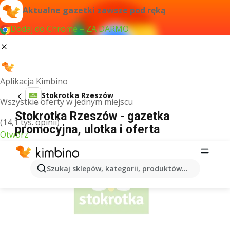
Aktualne gazetki zawsze pod ręką
Dodaj do Chrome – ZA DARMO
Aplikacja Kimbino
Stokrotka Rzeszów
Wszystkie oferty w jednym miejscu
Stokrotka Rzeszów - gazetka
(14,1 tys. opinii)
promocyjna, ulotka i oferta
Otwórz
REKLAMA
Szukaj sklepów, kategorii, produktów...