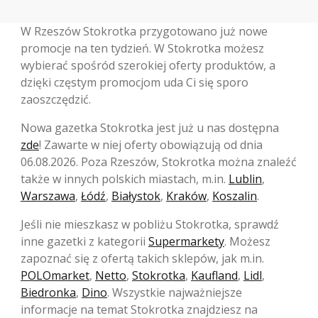
W Rzeszów Stokrotka przygotowano już nowe
promocje na ten tydzień. W Stokrotka możesz
wybierać spośród szerokiej oferty produktów, a
dzięki częstym promocjom uda Ci się sporo
zaoszczędzić.
Nowa gazetka Stokrotka jest już u nas dostępna
zde
! Zawarte w niej oferty obowiązują od dnia
06.08.2026. Poza Rzeszów, Stokrotka można znaleźć
także w innych polskich miastach, m.in.
Lublin
,
Warszawa
,
Łódź
,
Białystok
,
Kraków
,
Koszalin
.
Jeśli nie mieszkasz w pobliżu Stokrotka, sprawdź
inne gazetki z kategorii
Supermarkety
. Możesz
zapoznać się z ofertą takich sklepów, jak m.in.
POLOmarket
,
Netto
,
Stokrotka
,
Kaufland
,
Lidl
,
Biedronka
,
Dino
. Wszystkie najważniejsze
informacje na temat Stokrotka znajdziesz na