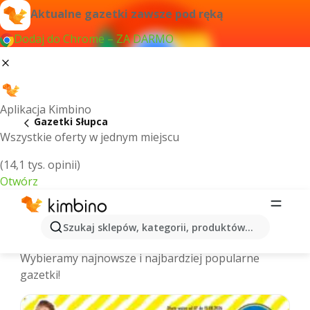
Aktualne gazetki zawsze pod ręką
Dodaj do Chrome – ZA DARMO
Aplikacja Kimbino
Gazetki Słupca
Wszystkie oferty w jednym miejscu
(14,1 tys. opinii)
Otwórz
Słupca - Najnowsze gazetki
Szukaj sklepów, kategorii, produktów...
promocyjne
Wybieramy najnowsze i najbardziej popularne
gazetki!