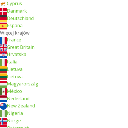
Cyprus
Danmark
Deutschland
España
Więcej krajów
France
Great Britain
Hrvatska
Italia
Lietuva
Lietuva
Magyarország
México
Nederland
New Zealand
Nigeria
Norge
Österreich