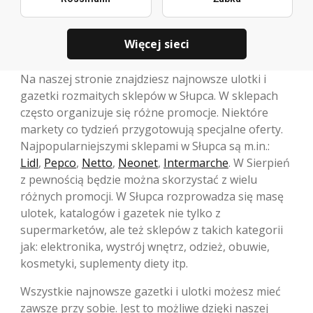
Więcej sieci
Na naszej stronie znajdziesz najnowsze ulotki i
gazetki rozmaitych sklepów w Słupca. W sklepach
często organizuje się różne promocje. Niektóre
markety co tydzień przygotowują specjalne oferty.
Najpopularniejszymi sklepami w Słupca są m.in.:
Lidl
,
Pepco
,
Netto
,
Neonet
,
Intermarche
. W Sierpień
z pewnością będzie można skorzystać z wielu
różnych promocji. W Słupca rozprowadza się masę
ulotek, katalogów i gazetek nie tylko z
supermarketów, ale też sklepów z takich kategorii
jak: elektronika, wystrój wnętrz, odzież, obuwie,
kosmetyki, suplementy diety itp.
Wszystkie najnowsze gazetki i ulotki możesz mieć
zawsze przy sobie. Jest to możliwe dzięki naszej