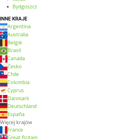
Bydgoszcz
INNE KRAJE
Argentina
Australia
België
Brasil
Canada
Česko
Chile
Colombia
Cyprus
Danmark
Deutschland
España
Więcej krajów
France
Great Britain