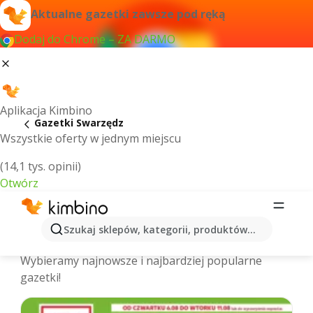
Aktualne gazetki zawsze pod ręką
Dodaj do Chrome – ZA DARMO
Aplikacja Kimbino
Gazetki Swarzędz
Wszystkie oferty w jednym miejscu
(14,1 tys. opinii)
Otwórz
Swarzędz - Najnowsze gazetki
Szukaj sklepów, kategorii, produktów...
promocyjne
Wybieramy najnowsze i najbardziej popularne
gazetki!