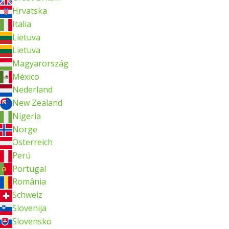
Hrvatska
Italia
Lietuva
Lietuva
Magyarország
México
Nederland
New Zealand
Nigeria
Norge
Österreich
Perú
Portugal
România
Schweiz
Slovenija
Slovensko