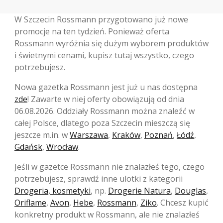
W Szczecin Rossmann przygotowano już nowe
promocje na ten tydzień. Ponieważ oferta
Rossmann wyróżnia się dużym wyborem produktów
i świetnymi cenami, kupisz tutaj wszystko, czego
potrzebujesz.
Nowa gazetka Rossmann jest już u nas dostępna
zde
! Zawarte w niej oferty obowiązują od dnia
06.08.2026. Oddziały Rossmann można znaleźć w
całej Polsce, dlatego poza Szczecin mieszczą się
jeszcze m.in. w
Warszawa
,
Kraków
,
Poznań
,
Łódź
,
Gdańsk
,
Wrocław
.
Jeśli w gazetce Rossmann nie znalazłeś tego, czego
potrzebujesz, sprawdź inne ulotki z kategorii
Drogeria, kosmetyki
, np.
Drogerie Natura
,
Douglas
,
Oriflame
,
Avon
,
Hebe
,
Rossmann
,
Ziko
. Chcesz kupić
konkretny produkt w Rossmann, ale nie znalazłeś