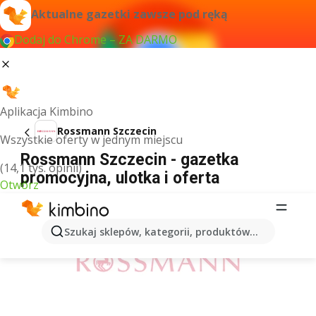
Aktualne gazetki zawsze pod ręką
Dodaj do Chrome – ZA DARMO
Aplikacja Kimbino
Rossmann Szczecin
Wszystkie oferty w jednym miejscu
Rossmann Szczecin - gazetka
(14,1 tys. opinii)
promocyjna, ulotka i oferta
Otwórz
REKLAMA
Szukaj sklepów, kategorii, produktów...