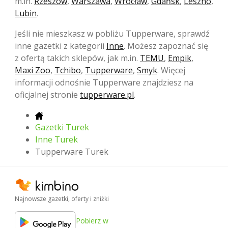
m.in.
Rzeszów
,
Warszawa
,
Wrocław
,
Gdańsk
,
Leszno
,
Lubin
.
Jeśli nie mieszkasz w pobliżu Tupperware, sprawdź
inne gazetki z kategorii
Inne
. Możesz zapoznać się
z ofertą takich sklepów, jak m.in.
TEMU
,
Empik
,
Maxi Zoo
,
Tchibo
,
Tupperware
,
Smyk
. Więcej
informacji odnośnie Tupperware znajdziesz na
oficjalnej stronie
tupperware.pl
.
Gazetki Turek
Inne Turek
Tupperware Turek
Najnowsze gazetki, oferty i zniżki
Pobierz w