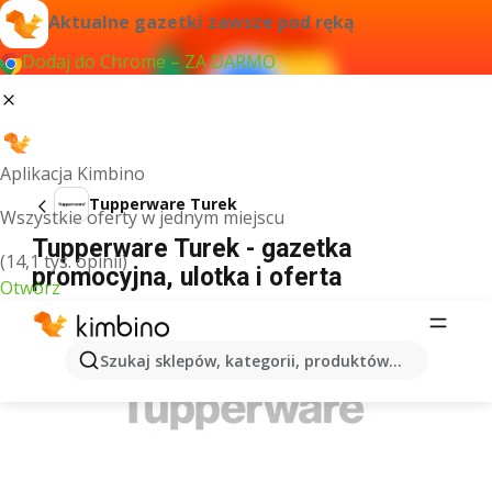
Aktualne gazetki zawsze pod ręką
Dodaj do Chrome – ZA DARMO
Aplikacja Kimbino
Tupperware Turek
Wszystkie oferty w jednym miejscu
Tupperware Turek - gazetka
(14,1 tys. opinii)
promocyjna, ulotka i oferta
Otwórz
REKLAMA
Szukaj sklepów, kategorii, produktów...