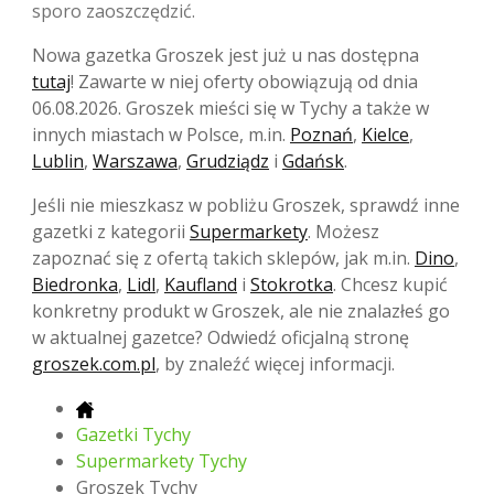
sporo zaoszczędzić.
Nowa gazetka Groszek jest już u nas dostępna
tutaj
! Zawarte w niej oferty obowiązują od dnia
06.08.2026. Groszek mieści się w Tychy a także w
innych miastach w Polsce, m.in.
Poznań
,
Kielce
,
Lublin
,
Warszawa
,
Grudziądz
i
Gdańsk
.
Jeśli nie mieszkasz w pobliżu Groszek, sprawdź inne
gazetki z kategorii
Supermarkety
. Możesz
zapoznać się z ofertą takich sklepów, jak m.in.
Dino
,
Biedronka
,
Lidl
,
Kaufland
i
Stokrotka
. Chcesz kupić
konkretny produkt w Groszek, ale nie znalazłeś go
w aktualnej gazetce? Odwiedź oficjalną stronę
groszek.com.pl
, by znaleźć więcej informacji.
Gazetki Tychy
Supermarkety Tychy
Groszek Tychy