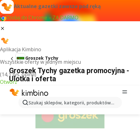
Aktualne gazetki zawsze pod ręką
Dodaj do Chrome – ZA DARMO
Aplikacja Kimbino
Groszek Tychy
Wszystkie oferty w jednym miejscu
Groszek Tychy gazetka promocyjna -
(14,1 tys. opinii)
Ulotka i oferta
Otwórz
REKLAMA
Szukaj sklepów, kategorii, produktów...