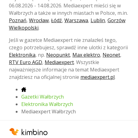
06.08.2026 - 14.08.2026. Mediaexpert mieści się w
Wałbrzych a także w innych miastach w Polsce, m.in.
Poznań
,
Wrocław
,
Łódź
,
Warszawa
,
Lublin
,
Gorzów
Wielkopolski
.
Jeśli w gazetce Mediaexpert nie znalazłeś tego,
czego potrzebujesz, sprawdź inne ulotki z kategorii
Elektronika
, np.
Neopunkt
,
Max elektro
,
Neonet
,
RTV Euro AGD
,
Mediaexpert
. Wszystkie
najważniejsze informacje na temat Mediaexpert
znajdziesz na oficjalnej stronie
mediaexpert.pl
.
Gazetki Wałbrzych
Elektronika Wałbrzych
Mediaexpert Wałbrzych