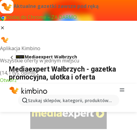
Aktualne gazetki zawsze pod ręką
Dodaj do Chrome – ZA DARMO
Aplikacja Kimbino
Mediaexpert Wałbrzych
Wszystkie oferty w jednym miejscu
Mediaexpert Wałbrzych - gazetka
(14,1 tys. opinii)
promocyjna, ulotka i oferta
Otwórz
REKLAMA
Szukaj sklepów, kategorii, produktów...