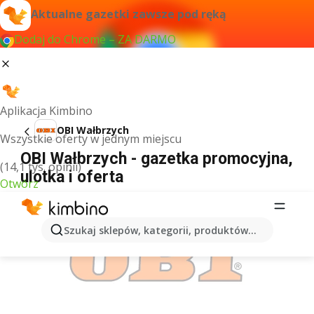
Aktualne gazetki zawsze pod ręką
Dodaj do Chrome – ZA DARMO
Aplikacja Kimbino
OBI Wałbrzych
Wszystkie oferty w jednym miejscu
OBI Wałbrzych - gazetka promocyjna,
(14,1 tys. opinii)
ulotka i oferta
Otwórz
REKLAMA
Szukaj sklepów, kategorii, produktów...