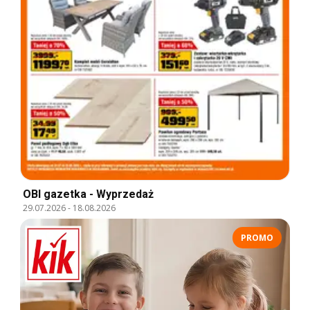
OBI gazetka - Wyprzedaż
29.07.2026
-
18.08.2026
PROMO