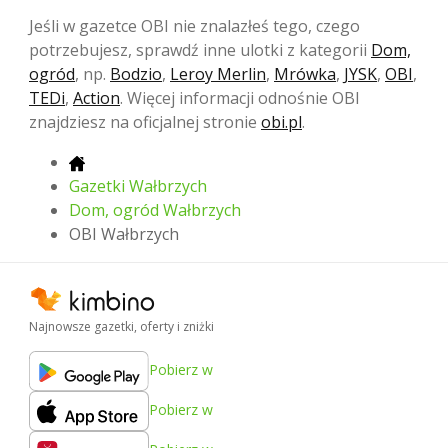
Jeśli w gazetce OBI nie znalazłeś tego, czego
potrzebujesz, sprawdź inne ulotki z kategorii
Dom,
ogród
, np.
Bodzio
,
Leroy Merlin
,
Mrówka
,
JYSK
,
OBI
,
TEDi
,
Action
. Więcej informacji odnośnie OBI
znajdziesz na oficjalnej stronie
obi.pl
.
Gazetki Wałbrzych
Dom, ogród Wałbrzych
OBI Wałbrzych
Najnowsze gazetki, oferty i zniżki
Pobierz w
Pobierz w