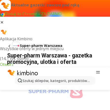
Aktualne gazetki zawsze pod ręką
Dodaj do Chrome – ZA DARMO
Aplikacja Kimbino
Super-pharm Warszawa
Wszystkie oferty w jednym miejscu
Super-pharm Warszawa - gazetka
(14,1 tys. opinii)
promocyjna, ulotka i oferta
Otwórz
REKLAMA
Szukaj sklepów, kategorii, produktów...