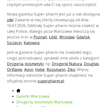
częstym promocjom uda Ci się sporo zaoszczędzić.
Nowa gazetka Super-pharm jest już u nas dostępna
zde
! Zawarte w niej oferty obowiązują od dnia
16.07.2026. Oddziały Super-pharm można znaleźć w
całej Polsce, dlatego poza Warszawa mieszczą się
jeszcze m.in. w
Poznań
,
Łódź
,
Wrocław
,
Gdańsk
,
Szczecin
,
Katowice
.
Jeśli w gazetce Super-pharm nie znalazłeś tego,
czego potrzebujesz, sprawdź inne ulotki z kategorii
Drogeria, kosmetyki
, np.
Drogerie Natura
,
Douglas
,
Oriflame
,
Avon
,
Hebe
,
Rossmann
,
Ziko
. Więcej
informacji odnośnie Super-pharm znajdziesz na
oficjalnej stronie
superpharm.pl
.
Gazetki Warszawa
Drogeria, kosmetyki Warszawa