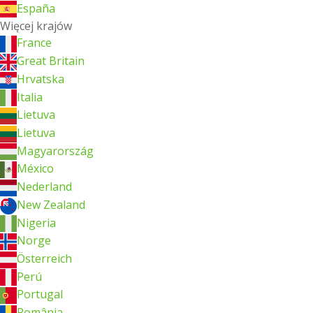
España
Więcej krajów
France
Great Britain
Hrvatska
Italia
Lietuva
Lietuva
Magyarország
México
Nederland
New Zealand
Nigeria
Norge
Österreich
Perú
Portugal
România