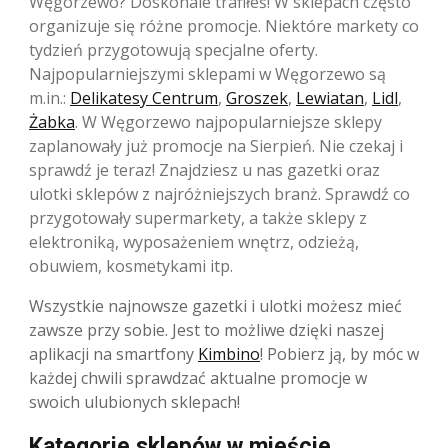
Węgorzewo? Doskonale trafiłeś! W sklepach często
organizuje się różne promocje. Niektóre markety co
tydzień przygotowują specjalne oferty.
Najpopularniejszymi sklepami w Węgorzewo są
m.in.:
Delikatesy Centrum
,
Groszek
,
Lewiatan
,
Lidl
,
Żabka
. W Węgorzewo najpopularniejsze sklepy
zaplanowały już promocje na Sierpień. Nie czekaj i
sprawdź je teraz! Znajdziesz u nas gazetki oraz
ulotki sklepów z najróżniejszych branż. Sprawdź co
przygotowały supermarkety, a także sklepy z
elektroniką, wyposażeniem wnętrz, odzieżą,
obuwiem, kosmetykami itp.
Wszystkie najnowsze gazetki i ulotki możesz mieć
zawsze przy sobie. Jest to możliwe dzięki naszej
aplikacji na smartfony
Kimbino
! Pobierz ją, by móc w
każdej chwili sprawdzać aktualne promocje w
swoich ulubionych sklepach!
Kategorie sklepów w mieście