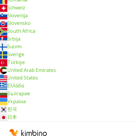
Schweiz
Slovenija
Slovensko
South Africa
Srbija
Suomi
Sverige
Türkiye
United Arab Emirates
United States
Ελλάδα
България
Україна
한국
日本