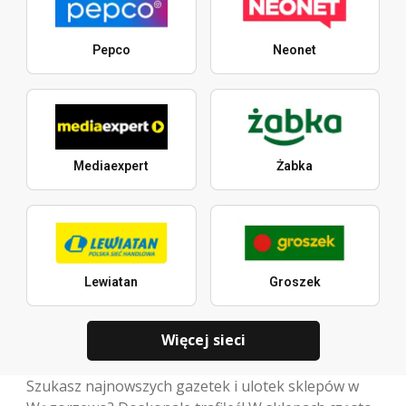
Pepco
Neonet
Mediaexpert
Żabka
Lewiatan
Groszek
Więcej sieci
Szukasz najnowszych gazetek i ulotek sklepów w