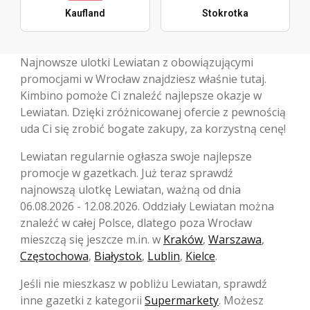
Kaufland
Stokrotka
Najnowsze ulotki Lewiatan z obowiązującymi
promocjami w Wrocław znajdziesz właśnie tutaj.
Kimbino pomoże Ci znaleźć najlepsze okazje w
Lewiatan. Dzięki zróżnicowanej ofercie z pewnością
uda Ci się zrobić bogate zakupy, za korzystną cenę!
Lewiatan regularnie ogłasza swoje najlepsze
promocje w gazetkach. Już teraz sprawdź
najnowszą ulotkę Lewiatan, ważną od dnia
06.08.2026 - 12.08.2026. Oddziały Lewiatan można
znaleźć w całej Polsce, dlatego poza Wrocław
mieszczą się jeszcze m.in. w
Kraków
,
Warszawa
,
Częstochowa
,
Białystok
,
Lublin
,
Kielce
.
Jeśli nie mieszkasz w pobliżu Lewiatan, sprawdź
inne gazetki z kategorii
Supermarkety
. Możesz