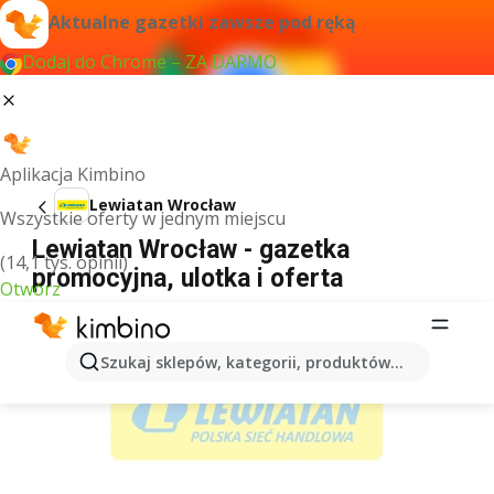
Aktualne gazetki zawsze pod ręką
Dodaj do Chrome – ZA DARMO
Aplikacja Kimbino
Lewiatan Wrocław
Wszystkie oferty w jednym miejscu
Lewiatan Wrocław - gazetka
(14,1 tys. opinii)
promocyjna, ulotka i oferta
Otwórz
REKLAMA
Szukaj sklepów, kategorii, produktów...