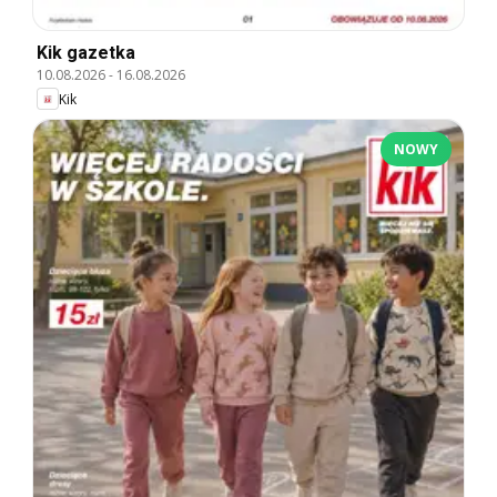
Kik gazetka
10.08.2026
-
16.08.2026
Kik
NOWY