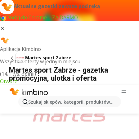
Aktualne gazetki zawsze pod ręką
Dodaj do Chrome – ZA DARMO
Aplikacja Kimbino
Martes sport Zabrze
Wszystkie oferty w jednym miejscu
Martes sport Zabrze - gazetka
(14,1 tys. opinii)
promocyjna, ulotka i oferta
Otwórz
REKLAMA
Szukaj sklepów, kategorii, produktów...