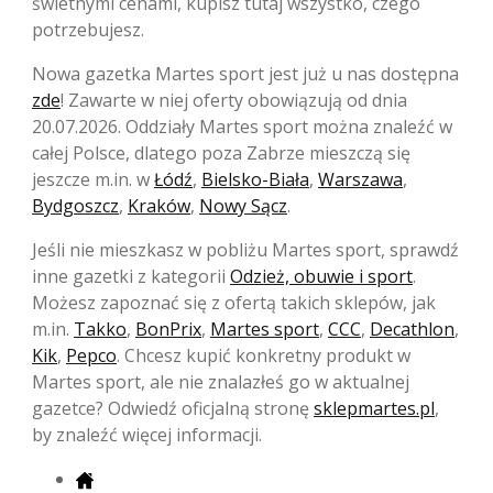
świetnymi cenami, kupisz tutaj wszystko, czego
potrzebujesz.
Nowa gazetka Martes sport jest już u nas dostępna
zde
! Zawarte w niej oferty obowiązują od dnia
20.07.2026. Oddziały Martes sport można znaleźć w
całej Polsce, dlatego poza Zabrze mieszczą się
jeszcze m.in. w
Łódź
,
Bielsko-Biała
,
Warszawa
,
Bydgoszcz
,
Kraków
,
Nowy Sącz
.
Jeśli nie mieszkasz w pobliżu Martes sport, sprawdź
inne gazetki z kategorii
Odzież, obuwie i sport
.
Możesz zapoznać się z ofertą takich sklepów, jak
m.in.
Takko
,
BonPrix
,
Martes sport
,
CCC
,
Decathlon
,
Kik
,
Pepco
. Chcesz kupić konkretny produkt w
Martes sport, ale nie znalazłeś go w aktualnej
gazetce? Odwiedź oficjalną stronę
sklepmartes.pl
,
by znaleźć więcej informacji.