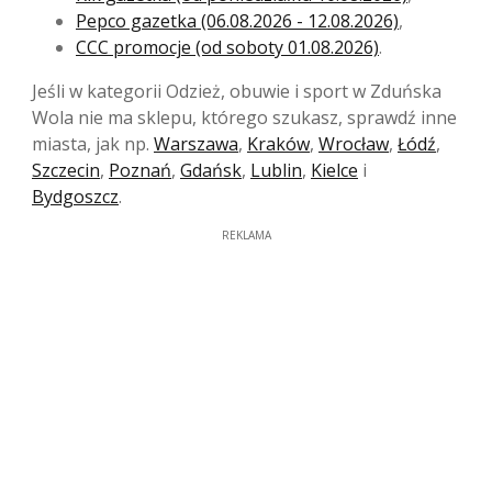
Pepco gazetka (06.08.2026 - 12.08.2026)
,
CCC promocje (od soboty 01.08.2026)
.
Jeśli w kategorii Odzież, obuwie i sport w Zduńska
Wola nie ma sklepu, którego szukasz, sprawdź inne
miasta, jak np.
Warszawa
,
Kraków
,
Wrocław
,
Łódź
,
Szczecin
,
Poznań
,
Gdańsk
,
Lublin
,
Kielce
i
Bydgoszcz
.
REKLAMA