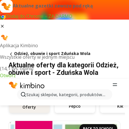
Aktualne gazetki zawsze pod ręką
Dodaj do Chrome – ZA DARMO
Aplikacja Kimbino
Odzież, obuwie i sport Zduńska Wola
Wszystkie oferty w jednym miejscu
Aktualne oferty dla kategorii Odzież,
(14,1 tys. opinii)
obuwie i sport - Zduńska Wola
Otwórz
Szukaj sklepów, kategorii, produktów...
Pepco
Kik
Oferty
BACK TO SCHOOL