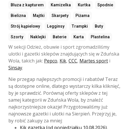
Bluza z kapturem
Kamizelka
Kurtka
Spodnie
Bielizna
Majtki
Skarpety
Piżama
Strój kąpielowy
Legginsy
Trampki
Buty
Szorty
Naklejki
Baterie
Karta
Plastelina
W sekcji Odzież, obuwie i sport zgromadziliśmy
ulotki i gazetki sklepów znajdujących się w Zduńska
Wola, takich jak:
Pepco
,
Kik
,
CCC
,
Martes sport
i
Sinsay
.
Nie przegap najlepszych promocji i rabatów! Teraz
są dostępne online, dlatego wystarczy kilka kliknięć,
by je sprawdzić. Porównaj oferty sklepów z tej
samej kategorii w Zduńska Wola, by znaleźć
najkorzystniejsze okazje! Przygotowaliśmy już
najnowsze gazetki i ulotki na Sierpień. Przejrzyj je,
by robić zakupy za mniej:
Kik gazetka (od poniedziałku 10.08.2026)
,