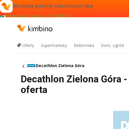
Aktualne gazetki zawsze pod ręką
Dodaj do Chrome – ZA DARMO
Oferty
Supermarkety
Elektronika
Dom, ogród
Decathlon Zielona Góra
Decathlon Zielona Góra -
oferta