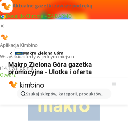
Aktualne gazetki zawsze pod ręką
Dodaj do Chrome – ZA DARMO
Aplikacja Kimbino
Makro Zielona Góra
Wszystkie oferty w jednym miejscu
Makro Zielona Góra gazetka
(14,1 tys. opinii)
promocyjna - Ulotka i oferta
Otwórz
REKLAMA
Szukaj sklepów, kategorii, produktów...