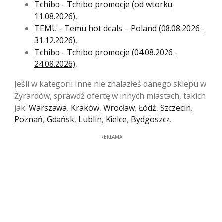
Tchibo - Tchibo promocje (od wtorku
11.08.2026)
,
TEMU - Temu hot deals – Poland (08.08.2026 -
31.12.2026)
,
Tchibo - Tchibo promocje (04.08.2026 -
24.08.2026)
,
Jeśli w kategorii Inne nie znalazłeś danego sklepu w
Żyrardów, sprawdź ofertę w innych miastach, takich
jak:
Warszawa
,
Kraków
,
Wrocław
,
Łódź
,
Szczecin
,
Poznań
,
Gdańsk
,
Lublin
,
Kielce
,
Bydgoszcz
.
REKLAMA