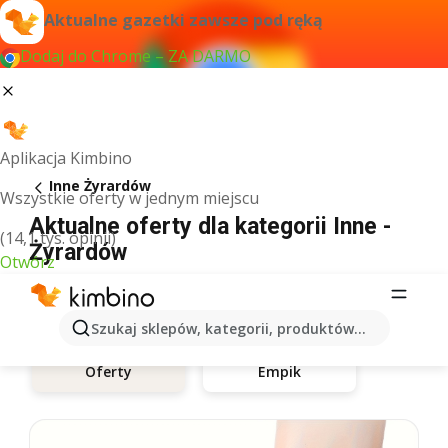
Aktualne gazetki zawsze pod ręką
Dodaj do Chrome – ZA DARMO
Aplikacja Kimbino
Inne Żyrardów
Wszystkie oferty w jednym miejscu
Aktualne oferty dla kategorii Inne -
(14,1 tys. opinii)
Żyrardów
Otwórz
Szukaj sklepów, kategorii, produktów...
Empik
Oferty