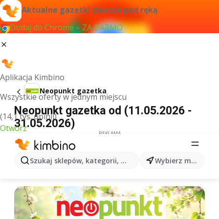
Aktualne gazetki zawsze pod ręką
Dodaj do Chrome – ZA DARMO
Aplikacja Kimbino
Neopunkt gazetka
Wszystkie oferty w jednym miejscu
Neopunkt gazetka od (11.05.2026 -
(14,1 tys. opinii)
31.05.2026)
Otwórz
REKLAMA
Szukaj sklepów, kategorii, produktów...
Wybierz miasto