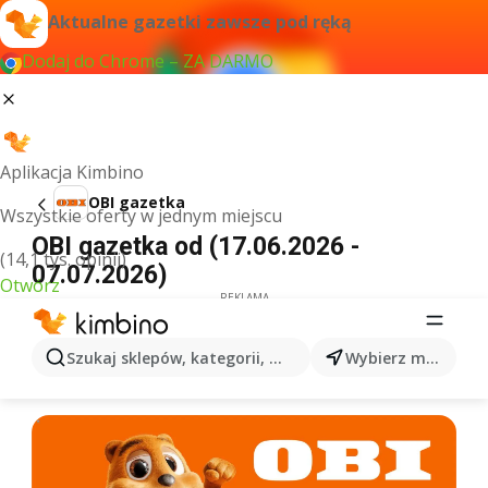
Aktualne gazetki zawsze pod ręką
Dodaj do Chrome – ZA DARMO
Aplikacja Kimbino
OBI gazetka
Wszystkie oferty w jednym miejscu
OBI gazetka od (17.06.2026 -
(14,1 tys. opinii)
07.07.2026)
Otwórz
REKLAMA
Szukaj sklepów, kategorii, produktów...
Wybierz miasto