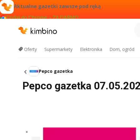
Aktualne gazetki zawsze pod ręką
Dodaj do Chrome – ZA DARMO
Oferty
Supermarkety
Elektronika
Dom, ogród
Pepco gazetka
Pepco gazetka 07.05.2026