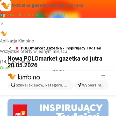
Aktualne gazetki zawsze pod ręką
Dodaj do Chrome – ZA DARMO
Aplikacja Kimbino
POLOmarket gazetka - Inspirujący Tydzień
Wszystkie oferty w jednym miejscu
Nowa POLOmarket gazetka od jutra
(14,1 tys. opinii)
20.05.2026
Otwórz
REKLAMA
Szukaj sklepów, kategorii, produktów...
Wybierz miasto