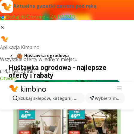
Aktualne gazetki zawsze pod ręką
Dodaj do Chrome – ZA DARMO
Aplikacja Kimbino
Huśtawka ogrodowa
Wszystkie oferty w jednym miejscu
Huśtawka ogrodowa - najlepsze
(14,1 tys. opinii)
oferty i rabaty
Otwórz
Szukaj sklepów, kategorii, produktów...
Wybierz miasto