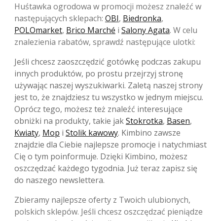
Huśtawka ogrodowa w promocji możesz znaleźć w
następujących sklepach:
OBI
,
Biedronka
,
POLOmarket
,
Brico Marché
i
Salony Agata
. W celu
znalezienia rabatów, sprawdź następujące ulotki:
Jeśli chcesz zaoszczędzić gotówkę podczas zakupu
innych produktów, po prostu przejrzyj stronę
używając naszej wyszukiwarki. Zaletą naszej strony
jest to, że znajdziesz tu wszystko w jednym miejscu.
Oprócz tego, możesz też znaleźć interesujące
obniżki na produkty, takie jak
Stokrotka
,
Basen
,
Kwiaty
,
Mop
i
Stolik kawowy
. Kimbino zawsze
znajdzie dla Ciebie najlepsze promocje i natychmiast
Cię o tym poinformuje. Dzięki Kimbino, możesz
oszczędzać każdego tygodnia. Już teraz zapisz się
do naszego newslettera.
Zbieramy najlepsze oferty z Twoich ulubionych,
polskich sklepów. Jeśli chcesz oszczędzać pieniądze