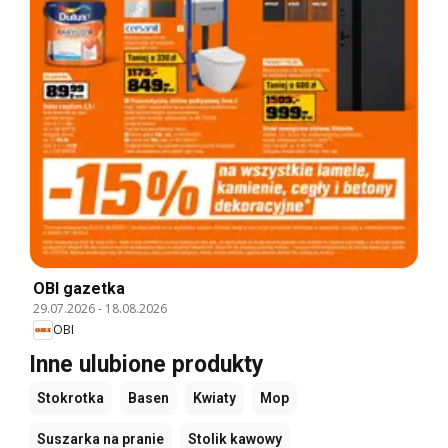
OBI gazetka
29.07.2026
-
18.08.2026
OBI
Inne ulubione produkty
Stokrotka
Basen
Kwiaty
Mop
Suszarka na pranie
Stolik kawowy