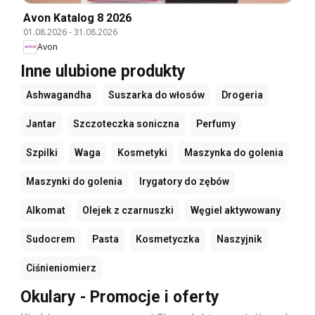
Avon Katalog 8 2026
01.08.2026
-
31.08.2026
Avon
Inne ulubione produkty
Ashwagandha
Suszarka do włosów
Drogeria
Jantar
Szczoteczka soniczna
Perfumy
Szpilki
Waga
Kosmetyki
Maszynka do golenia
Maszynki do golenia
Irygatory do zębów
Alkomat
Olejek z czarnuszki
Węgiel aktywowany
Sudocrem
Pasta
Kosmetyczka
Naszyjnik
Ciśnieniomierz
Okulary - Promocje i oferty