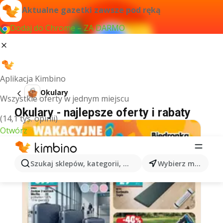
Aktualne gazetki zawsze pod ręką
Dodaj do Chrome – ZA DARMO
Aplikacja Kimbino
Okulary
Wszystkie oferty w jednym miejscu
Okulary - najlepsze oferty i rabaty
(14,1 tys. opinii)
Otwórz
Szukaj sklepów, kategorii, produktów...
Wybierz miasto