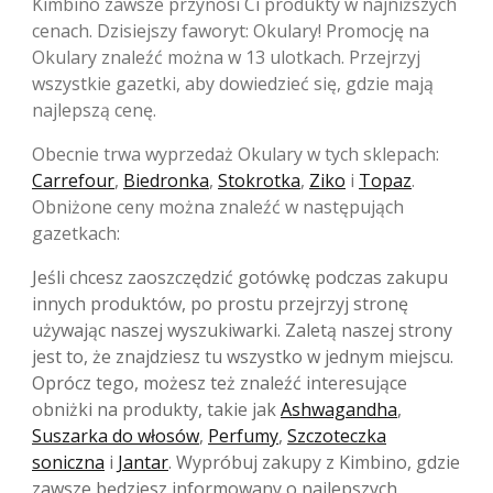
Kimbino zawsze przynosi Ci produkty w najniższych
cenach. Dzisiejszy faworyt: Okulary! Promocję na
Okulary znaleźć można w 13 ulotkach. Przejrzyj
wszystkie gazetki, aby dowiedzieć się, gdzie mają
najlepszą cenę.
Obecnie trwa wyprzedaż Okulary w tych sklepach:
Carrefour
,
Biedronka
,
Stokrotka
,
Ziko
i
Topaz
.
Obniżone ceny można znaleźć w następująch
gazetkach:
Jeśli chcesz zaoszczędzić gotówkę podczas zakupu
innych produktów, po prostu przejrzyj stronę
używając naszej wyszukiwarki. Zaletą naszej strony
jest to, że znajdziesz tu wszystko w jednym miejscu.
Oprócz tego, możesz też znaleźć interesujące
obniżki na produkty, takie jak
Ashwagandha
,
Suszarka do włosów
,
Perfumy
,
Szczoteczka
soniczna
i
Jantar
. Wypróbuj zakupy z Kimbino, gdzie
zawsze będziesz informowany o najlepszych