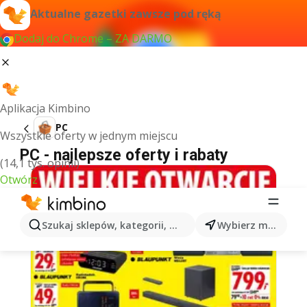
Aktualne gazetki zawsze pod ręką
Dodaj do Chrome – ZA DARMO
Aplikacja Kimbino
PC
Wszystkie oferty w jednym miejscu
PC - najlepsze oferty i rabaty
(14,1 tys. opinii)
Otwórz
Szukaj sklepów, kategorii, produktów...
Wybierz miasto