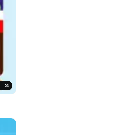
ona
23