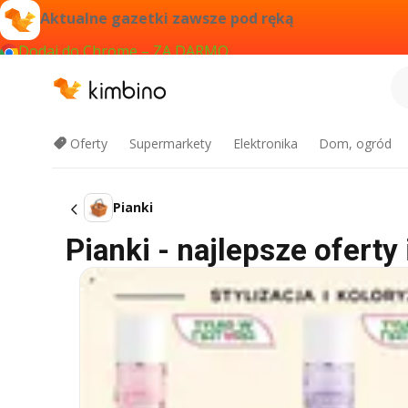
Aktualne gazetki zawsze pod ręką
Dodaj do Chrome – ZA DARMO
Oferty
Supermarkety
Elektronika
Dom, ogród
Pianki
Pianki - najlepsze oferty 