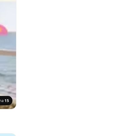
ona
15