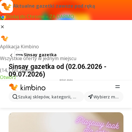
Aktualne gazetki zawsze pod ręką
Dodaj do Chrome – ZA DARMO
Aplikacja Kimbino
Sinsay gazetka
Wszystkie oferty w jednym miejscu
Sinsay gazetka od (02.06.2026 -
(14,1 tys. opinii)
09.07.2026)
Otwórz
REKLAMA
Szukaj sklepów, kategorii, produktów...
Wybierz miasto