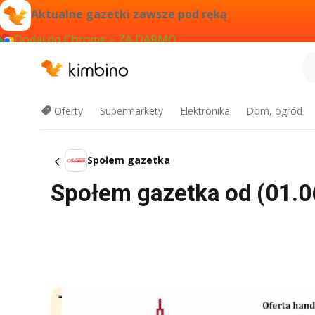
Aktualne gazetki zawsze pod ręką
Dodaj do Chrome – ZA DARMO
Oferty
Supermarkety
Elektronika
Dom, ogród
Społem gazetka
Społem gazetka od (01.0