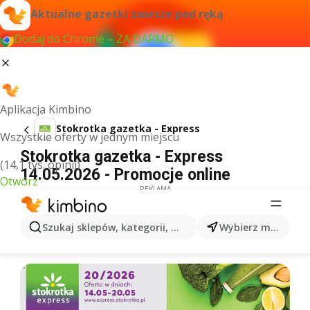
Aktualne gazetki zawsze pod ręką
Dodaj do Chrome – ZA DARMO
Aplikacja Kimbino
Stokrotka gazetka - Express
Wszystkie oferty w jednym miejscu
Stokrotka gazetka - Express
(14,1 tys. opinii)
14.05.2026 - Promocje online
Otwórz
REKLAMA
Szukaj sklepów, kategorii, produktów...
Wybierz miasto