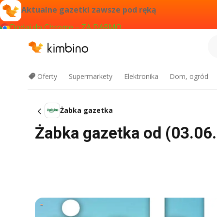
Aktualne gazetki zawsze pod ręką
Dodaj do Chrome – ZA DARMO
Oferty
Supermarkety
Elektronika
Dom, ogród
Żabka gazetka
Żabka gazetka od (03.06