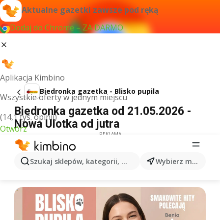
Aktualne gazetki zawsze pod ręką
Dodaj do Chrome – ZA DARMO
Aplikacja Kimbino
Biedronka gazetka - Blisko pupila
Wszystkie oferty w jednym miejscu
Biedronka gazetka od 21.05.2026 -
(14,1 tys. opinii)
Nowa Ulotka od jutra
Otwórz
REKLAMA
Szukaj sklepów, kategorii, produktów...
Wybierz miasto