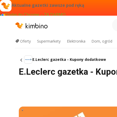
Aktualne gazetki zawsze pod ręką
Dodaj do Chrome – ZA DARMO
Oferty
Supermarkety
Elektronika
Dom, ogród
E.Leclerc gazetka - Kupony dodatkowe
E.Leclerc gazetka - Kup