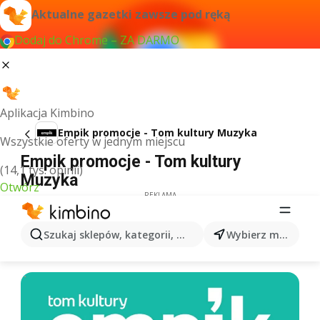
Aktualne gazetki zawsze pod ręką
Dodaj do Chrome – ZA DARMO
Aplikacja Kimbino
Empik promocje - Tom kultury Muzyka
Wszystkie oferty w jednym miejscu
Empik promocje - Tom kultury
(14,1 tys. opinii)
Muzyka
Otwórz
REKLAMA
Szukaj sklepów, kategorii, produktów...
Wybierz miasto