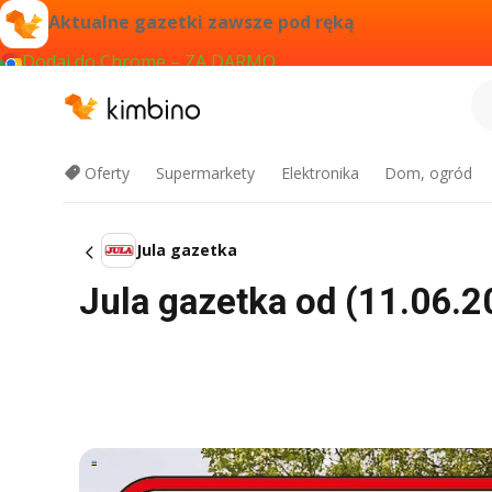
Aktualne gazetki zawsze pod ręką
Dodaj do Chrome – ZA DARMO
Oferty
Supermarkety
Elektronika
Dom, ogród
Jula gazetka
Jula gazetka od (11.06.2