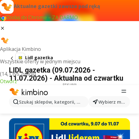
Aktualne gazetki zawsze pod ręką
Dodaj do Chrome – ZA DARMO
Aplikacja Kimbino
Lidl gazetka
Wszystkie oferty w jednym miejscu
LIDL gazetka (09.07.2026 -
(14,1 tys. opinii)
11.07.2026) - Aktualna od czwartku
Otwórz
REKLAMA
Szukaj sklepów, kategorii, produktów...
Wybierz miasto