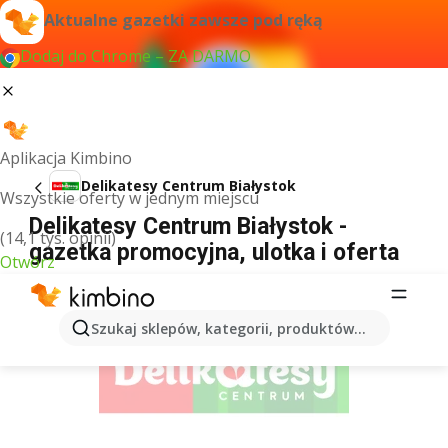
Aktualne gazetki zawsze pod ręką
Dodaj do Chrome – ZA DARMO
Aplikacja Kimbino
Delikatesy Centrum Białystok
Wszystkie oferty w jednym miejscu
Delikatesy Centrum Białystok -
(14,1 tys. opinii)
gazetka promocyjna, ulotka i oferta
Otwórz
REKLAMA
Szukaj sklepów, kategorii, produktów...