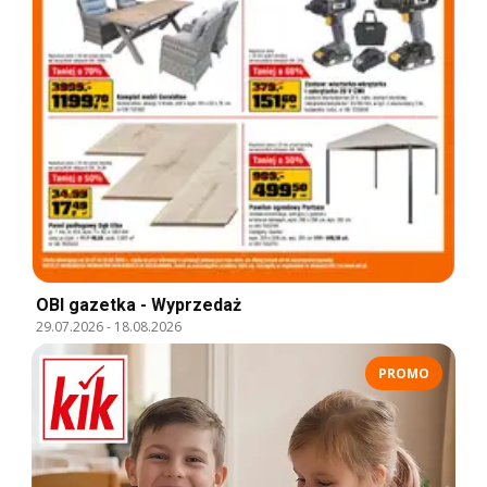
OBI gazetka - Wyprzedaż
29.07.2026
-
18.08.2026
PROMO