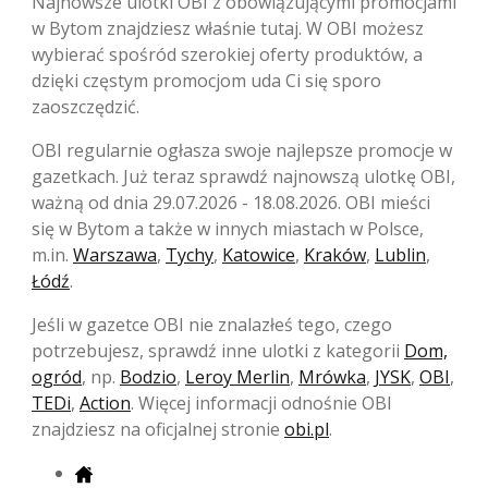
Najnowsze ulotki OBI z obowiązującymi promocjami
w Bytom znajdziesz właśnie tutaj. W OBI możesz
wybierać spośród szerokiej oferty produktów, a
dzięki częstym promocjom uda Ci się sporo
zaoszczędzić.
OBI regularnie ogłasza swoje najlepsze promocje w
gazetkach. Już teraz sprawdź najnowszą ulotkę OBI,
ważną od dnia 29.07.2026 - 18.08.2026. OBI mieści
się w Bytom a także w innych miastach w Polsce,
m.in.
Warszawa
,
Tychy
,
Katowice
,
Kraków
,
Lublin
,
Łódź
.
Jeśli w gazetce OBI nie znalazłeś tego, czego
potrzebujesz, sprawdź inne ulotki z kategorii
Dom,
ogród
, np.
Bodzio
,
Leroy Merlin
,
Mrówka
,
JYSK
,
OBI
,
TEDi
,
Action
. Więcej informacji odnośnie OBI
znajdziesz na oficjalnej stronie
obi.pl
.