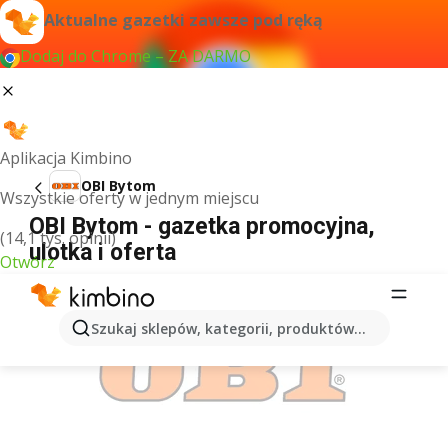
Aktualne gazetki zawsze pod ręką
Dodaj do Chrome – ZA DARMO
Aplikacja Kimbino
OBI Bytom
Wszystkie oferty w jednym miejscu
OBI Bytom - gazetka promocyjna,
(14,1 tys. opinii)
ulotka i oferta
Otwórz
REKLAMA
Szukaj sklepów, kategorii, produktów...