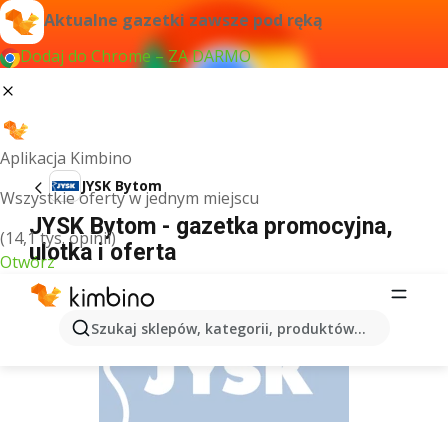
Aktualne gazetki zawsze pod ręką
Dodaj do Chrome – ZA DARMO
Aplikacja Kimbino
JYSK Bytom
Wszystkie oferty w jednym miejscu
JYSK Bytom - gazetka promocyjna,
(14,1 tys. opinii)
ulotka i oferta
Otwórz
REKLAMA
Szukaj sklepów, kategorii, produktów...