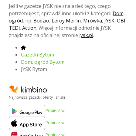
Jeśli w gazetce JYSK nie znalazłeś tego, czego
potrzebujesz, sprawdź inne ulotki z kategorii
Dom,
ogród
, np.
Bodzio
,
Leroy Merlin
,
Mrówka
,
JYSK
,
OBI
,
TEDi
,
Action
. Więcej informacji odnośnie JYSK
znajdziesz na oficjalnej stronie
jysk.pl
.
Gazetki Bytom
Dom, ogród Bytom
JYSK Bytom
Najnowsze gazetki, oferty i zniżki
Pobierz w
Pobierz w
Pobierz w